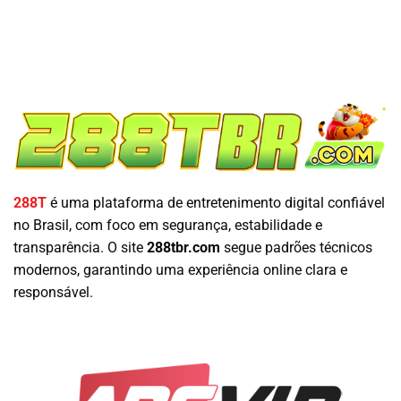
288T
é uma plataforma de entretenimento digital confiável
no Brasil, com foco em segurança, estabilidade e
transparência. O site
288tbr.com
segue padrões técnicos
modernos, garantindo uma experiência online clara e
responsável.