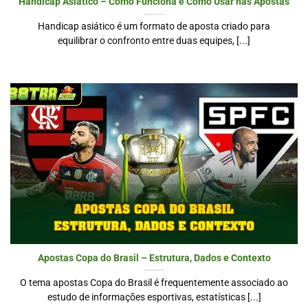
Handicap Asiático – Como Funciona e Como Usar nas Apostas
Handicap asiático é um formato de aposta criado para
equilibrar o confronto entre duas equipes, [...]
Apostas Copa do Brasil – Estrutura, Dados e Contexto
O tema apostas Copa do Brasil é frequentemente associado ao
estudo de informações esportivas, estatísticas [...]