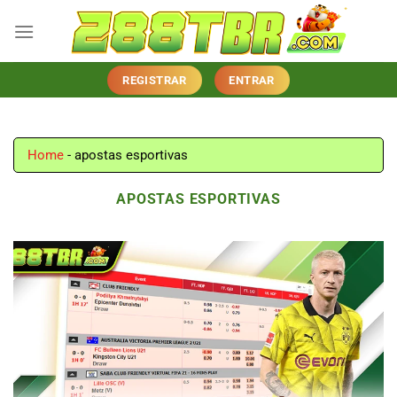
Skip
to
content
REGISTRAR
ENTRAR
Home
-
apostas esportivas
APOSTAS ESPORTIVAS