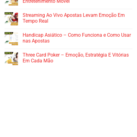
Entretenimento Móvel
Streaming Ao Vivo Apostas Levam Emoção Em
Tempo Real
Handicap Asiático – Como Funciona e Como Usar
nas Apostas
Three Card Poker – Emoção, Estratégia E Vitórias
Em Cada Mão