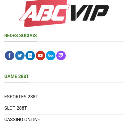
REDES SOCIAIS
GAME 288T
ESPORTES 288T
SLOT 288T
CASSINO ONLINE