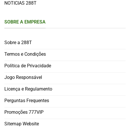
NOTICIAS 288T
SOBRE A EMPRESA
Sobre a 288T
Termos e Condições
Política de Privacidade
Jogo Responsável
Licença e Regulamento
Perguntas Frequentes
Promoções 777VIP
Sitemap Website