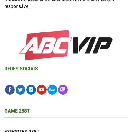
responsável.
REDES SOCIAIS
GAME 288T
ESPORTES 288T