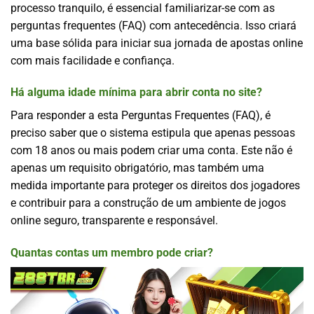
processo tranquilo, é essencial familiarizar-se com as
perguntas frequentes (FAQ) com antecedência. Isso criará
uma base sólida para iniciar sua jornada de apostas online
com mais facilidade e confiança.
Há alguma idade mínima para abrir conta no site?
Para responder a esta Perguntas Frequentes (FAQ), é
preciso saber que o sistema estipula que apenas pessoas
com 18 anos ou mais podem criar uma conta. Este não é
apenas um requisito obrigatório, mas também uma
medida importante para proteger os direitos dos jogadores
e contribuir para a construção de um ambiente de jogos
online seguro, transparente e responsável.
Quantas contas um membro pode criar?