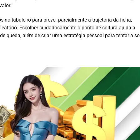
valor.
no tabuleiro para prever parcialmente a trajetória da ficha,
leatório. Escolher cuidadosamente o ponto de soltura ajuda a
e queda, além de criar uma estratégia pessoal para tentar a so