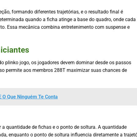
ão, formando diferentes trajetórias, e o resultado final é
eterminada quando a ficha atinge a base do quadro, onde cada
into. Essa mecânica combina entretenimento com suspense e
iciantes
 do plinko jogo, os jogadores devem dominar desde os passos
 Isso permite aos membros 288T maximizar suas chances de
 E O Que Ninguém Te Conta
r a quantidade de fichas e o ponto de soltura. A quantidade
da, enquanto o ponto de soltura influencia diretamente a trajetó