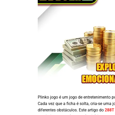
Plinko jogo é um jogo de entretenimento 
Cada vez que a ficha é solta, cria-se uma 
diferentes obstáculos. Este artigo do
288T