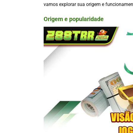
vamos explorar sua origem e funcionamen
Origem e popularidade