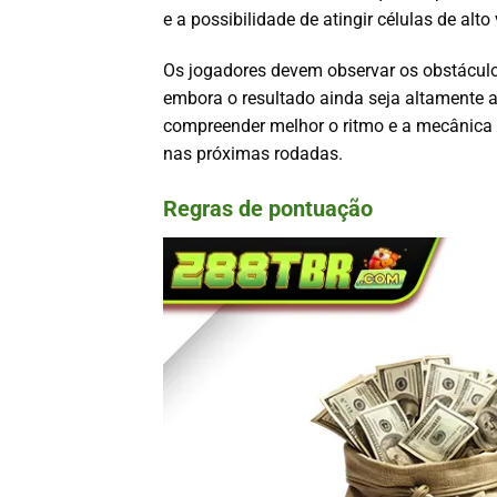
e a possibilidade de atingir células de alto 
Os jogadores devem observar os obstáculos 
embora o resultado ainda seja altamente a
compreender melhor o ritmo e a mecânica d
nas próximas rodadas.
Regras de pontuação