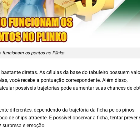
 funcionam os pontos no Plinko
 bastante diretas. As células da base do tabuleiro possuem val
elas, você recebe a pontuação correspondente. Além disso,
alcular possíveis trajetórias pode aumentar suas chances de ob
te diferentes, dependendo da trajetória da ficha pelos pinos
ogo de chips atraente. É possível observar a ficha, tentar prever
z surpresa e emoção.