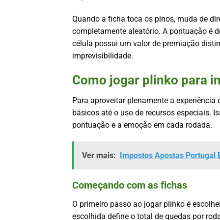
Quando a ficha toca os pinos, muda de direç
completamente aleatório. A pontuação é d
célula possui um valor de premiação dist
imprevisibilidade.
Como jogar plinko para in
Para aproveitar plenamente a experiência
básicos até o uso de recursos especiais.
pontuação e a emoção em cada rodada.
Ver mais:
Impostos Apostas Portugal
Começando com as fichas
O primeiro passo ao jogar plinko é escolhe
escolhida define o total de quedas por roda