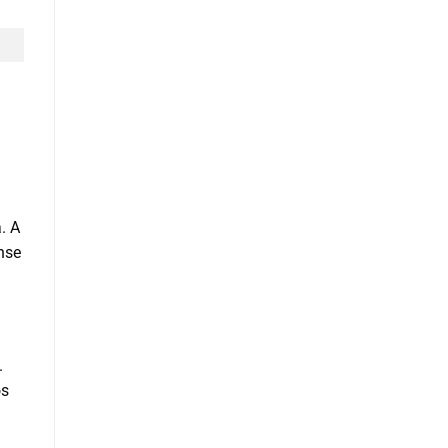
. A
nse
.
os