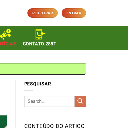
REGISTRAR
ENTRAR
OTÍCIAS
CONTATO 288T
PESQUISAR
CONTEÚDO DO ARTIGO