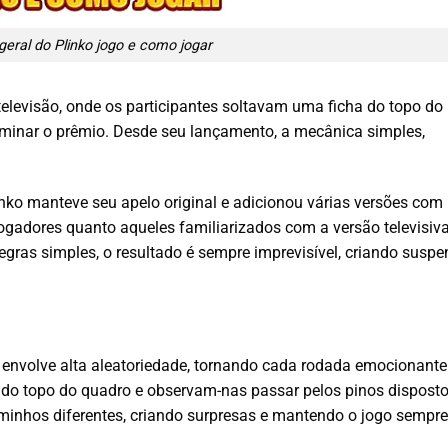
geral do Plinko jogo e como jogar
elevisão, onde os participantes soltavam uma ficha do topo do
rminar o prêmio. Desde seu lançamento, a mecânica simples,
inko manteve seu apelo original e adicionou várias versões com
jogadores quanto aqueles familiarizados com a versão televisiva
regras simples, o resultado é sempre imprevisível, criando suspe
s envolve alta aleatoriedade, tornando cada rodada emocionante
 do topo do quadro e observam-nas passar pelos pinos dispost
aminhos diferentes, criando surpresas e mantendo o jogo sempre