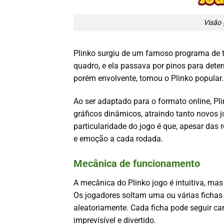
Visão 
Plinko surgiu de um famoso programa de t
quadro, e ela passava por pinos para dete
porém envolvente, tornou o Plinko popular.
Ao ser adaptado para o formato online, Pl
gráficos dinâmicos, atraindo tanto novos 
particularidade do jogo é que, apesar das 
e emoção a cada rodada.
Mecânica de funcionamento
A mecânica do Plinko jogo é intuitiva, ma
Os jogadores soltam uma ou várias fichas
aleatoriamente. Cada ficha pode seguir c
imprevisível e divertido.